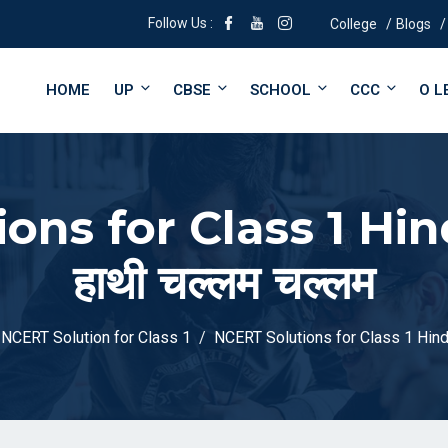
Follow Us :
College
Blogs
HOME
UP
CBSE
SCHOOL
CCC
O L
ons for Class 1 Hin
हाथी चल्लम चल्लम
NCERT Solution for Class 1
NCERT Solutions for Class 1 Hindi