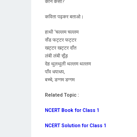
कौन कैसा?
कविता पढ़कर बताओ।
हाथी ‘चल्लम चल्लम
सँड फट्टर फट्टर
खट्टर खट्टर दाँत
लंबी लंबी सूँड़
देह थुलथुली थल्लम थल्लम
पाँव धपाधप,
बच्चे, डग्गम डग्गम
Related Topic :
NCERT Book for Class 1
NCERT Solution for Class 1