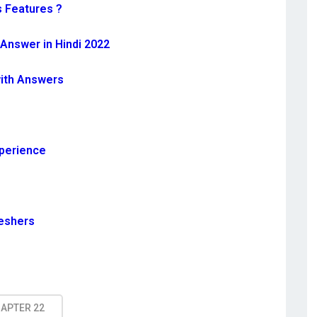
s Features ?
Answer in Hindi 2022
with Answers
xperience
reshers
HAPTER 22