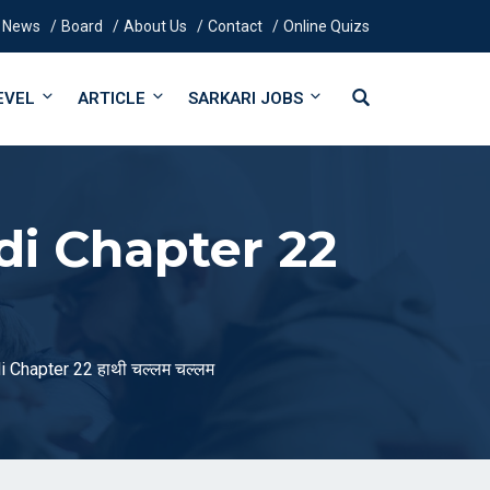
News
Board
About Us
Contact
Online Quizs
EVEL
ARTICLE
SARKARI JOBS
di Chapter 22
 Chapter 22 हाथी चल्लम चल्लम